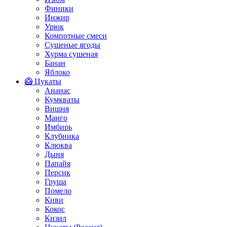
Финики
Инжир
Урюк
Компотные смеси
Сушеные ягоды
Хурма сушеная
Банан
Яблоко
🥝 Цукаты
Ананас
Кумкваты
Вишня
Манго
Имбирь
Клубника
Клюква
Дыня
Папайя
Персик
Груша
Помело
Киви
Кокос
Кизил