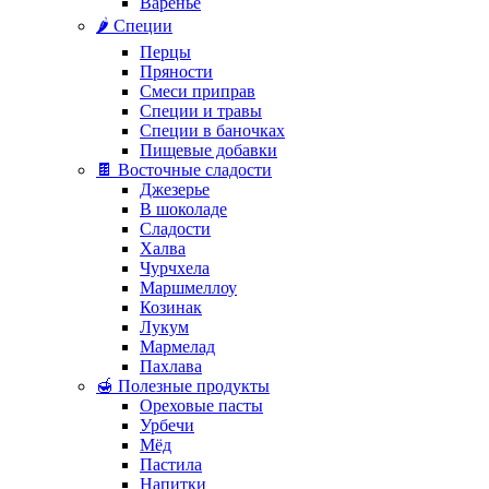
Варенье
🌶️ Специи
Перцы
Пряности
Смеси приправ
Специи и травы
Специи в баночках
Пищевые добавки
🍫 Восточные сладости
Джезерье
В шоколаде
Сладости
Халва
Чурчхела
Маршмеллоу
Козинак
Лукум
Мармелад
Пахлава
🍯 Полезные продукты
Ореховые пасты
Урбечи
Мёд
Пастила
Напитки