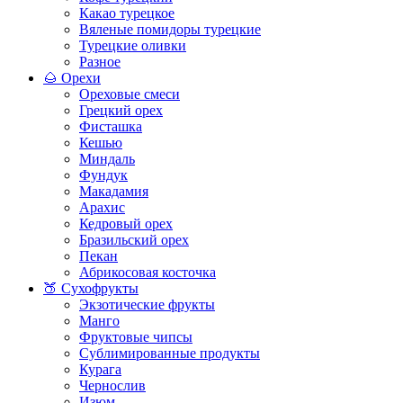
Какао турецкое
Вяленые помидоры турецкие
Турецкие оливки
Разное
🌰 Орехи
Ореховые смеси
Грецкий орех
Фисташка
Кешью
Миндаль
Фундук
Макадамия
Арахис
Кедровый орех
Бразильский орех
Пекан
Абрикосовая косточка
🍑 Сухофрукты
Экзотические фрукты
Манго
Фруктовые чипсы
Сублимированные продукты
Курага
Чернослив
Изюм