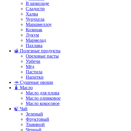
В шоколаде
Сладости
Халва
Чурчхела
Маршмеллоу
Козинак
Лукум
Мармелад
Пахлава
🍯 Полезные продукты
Ореховые пасты
Урбечи
Мёд
Пастила
Напитки
🥕 Сушеные овощи
🧴 Масло
Масло для плова
Масло оливковое
Масло кокосовое
🍃 Чай
Зеленый
Фруктовый
Травяной
Черный