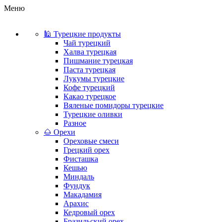
Меню
🕌 Турецкие продукты
Чай турецкий
Халва турецкая
Пишмание турецкая
Паста турецкая
Лукумы турецкие
Кофе турецкий
Какао турецкое
Вяленые помидоры турецкие
Турецкие оливки
Разное
🌰 Орехи
Ореховые смеси
Грецкий орех
Фисташка
Кешью
Миндаль
Фундук
Макадамия
Арахис
Кедровый орех
Бразильский орех