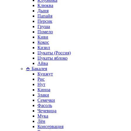
Клубника
Клюква
Дыня
Папайя
Персик
Груша
Помело
Киви
Кокос
Кизил
Цукаты (Россия)
Цукаты яблоко
Айва
🍚 Бакалея
Кунжут
Рис
Нут
Киноа
Злаки
Семечки
Фасоль
Чечевица
Мука
Лён
Консервация