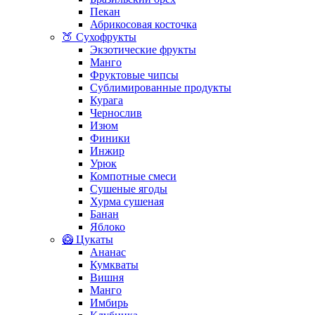
Пекан
Абрикосовая косточка
🍑 Сухофрукты
Экзотические фрукты
Манго
Фруктовые чипсы
Сублимированные продукты
Курага
Чернослив
Изюм
Финики
Инжир
Урюк
Компотные смеси
Сушеные ягоды
Хурма сушеная
Банан
Яблоко
🥝 Цукаты
Ананас
Кумкваты
Вишня
Манго
Имбирь