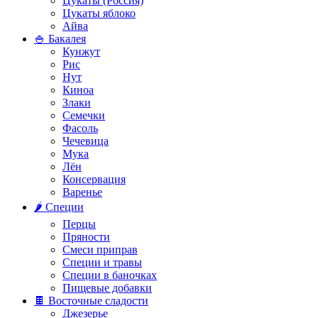
Цукаты (Россия)
Цукаты яблоко
Айва
🍚 Бакалея
Кунжут
Рис
Нут
Киноа
Злаки
Семечки
Фасоль
Чечевица
Мука
Лён
Консервация
Варенье
🌶️ Специи
Перцы
Пряности
Смеси приправ
Специи и травы
Специи в баночках
Пищевые добавки
🍫 Восточные сладости
Джезерье