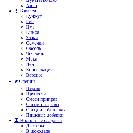
Цукаты яблоко
Айва
🍚 Бакалея
Кунжут
Рис
Нут
Киноа
Злаки
Семечки
Фасоль
Чечевица
Мука
Лён
Консервация
Варенье
🌶️ Специи
Перцы
Пряности
Смеси приправ
Специи и травы
Специи в баночках
Пищевые добавки
🍫 Восточные сладости
Джезерье
В шоколаде