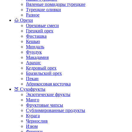
Вяленые помидоры турецкие
Турецкие оливки
Разное
🌰 Орехи
Ореховые смеси
Грецкий орех
Фисташка
Кешью
Миндаль
Фундук
Макадамия
Арахис
Кедровый орех
Бразильский орех
Пекан
Абрикосовая косточка
🍑 Сухофрукты
Экзотические фрукты
Манго
Фруктовые чипсы
Сублимированные продукты
Курага
Чернослив
Изюм
Финики