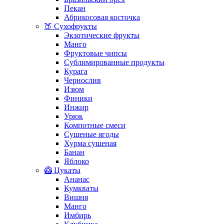
Пекан
Абрикосовая косточка
🍑 Сухофрукты
Экзотические фрукты
Манго
Фруктовые чипсы
Сублимированные продукты
Курага
Чернослив
Изюм
Финики
Инжир
Урюк
Компотные смеси
Сушеные ягоды
Хурма сушеная
Банан
Яблоко
🥝 Цукаты
Ананас
Кумкваты
Вишня
Манго
Имбирь