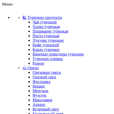
Меню
🕌 Турецкие продукты
Чай турецкий
Халва турецкая
Пишмание турецкая
Паста турецкая
Лукумы турецкие
Кофе турецкий
Какао турецкое
Вяленые помидоры турецкие
Турецкие оливки
Разное
🌰 Орехи
Ореховые смеси
Грецкий орех
Фисташка
Кешью
Миндаль
Фундук
Макадамия
Арахис
Кедровый орех
Бразильский орех