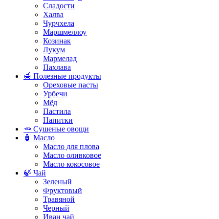
Сладости
Халва
Чурчхела
Маршмеллоу
Козинак
Лукум
Мармелад
Пахлава
🍯 Полезные продукты
Ореховые пасты
Урбечи
Мёд
Пастила
Напитки
🥕 Сушеные овощи
🧴 Масло
Масло для плова
Масло оливковое
Масло кокосовое
🍃 Чай
Зеленый
Фруктовый
Травяной
Черный
Иван чай