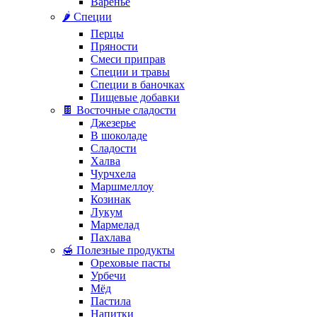
Варенье
🌶️ Специи
Перцы
Пряности
Смеси приправ
Специи и травы
Специи в баночках
Пищевые добавки
🍫 Восточные сладости
Джезерье
В шоколаде
Сладости
Халва
Чурчхела
Маршмеллоу
Козинак
Лукум
Мармелад
Пахлава
🍯 Полезные продукты
Ореховые пасты
Урбечи
Мёд
Пастила
Напитки