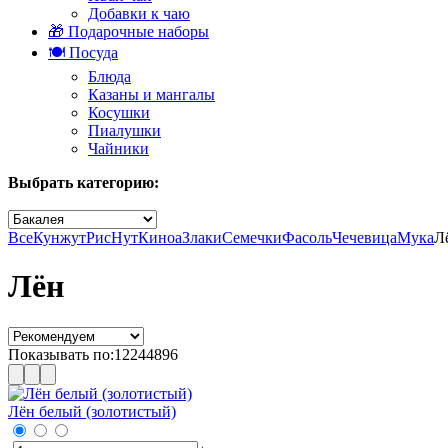
Добавки к чаю
🎁 Подарочные наборы
🍽️ Посуда
Блюда
Казаны и мангалы
Косушки
Пиалушки
Чайники
Выбрать категорию:
Все
Кунжут
Рис
Нут
Киноа
Злаки
Семечки
Фасоль
Чечевица
Мука
Л
Лён
Показывать по:
12
24
48
96
Лён белый (золотистый)