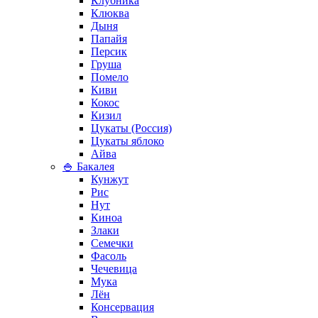
Клубника
Клюква
Дыня
Папайя
Персик
Груша
Помело
Киви
Кокос
Кизил
Цукаты (Россия)
Цукаты яблоко
Айва
🍚 Бакалея
Кунжут
Рис
Нут
Киноа
Злаки
Семечки
Фасоль
Чечевица
Мука
Лён
Консервация