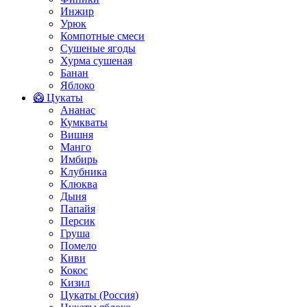
Инжир
Урюк
Компотные смеси
Сушеные ягоды
Хурма сушеная
Банан
Яблоко
🥝 Цукаты
Ананас
Кумкваты
Вишня
Манго
Имбирь
Клубника
Клюква
Дыня
Папайя
Персик
Груша
Помело
Киви
Кокос
Кизил
Цукаты (Россия)