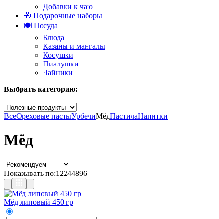
Добавки к чаю
🎁 Подарочные наборы
🍽️ Посуда
Блюда
Казаны и мангалы
Косушки
Пиалушки
Чайники
Выбрать категорию:
Все
Ореховые пасты
Урбечи
Мёд
Пастила
Напитки
Мёд
Показывать по:
12
24
48
96
Мёд липовый 450 гр