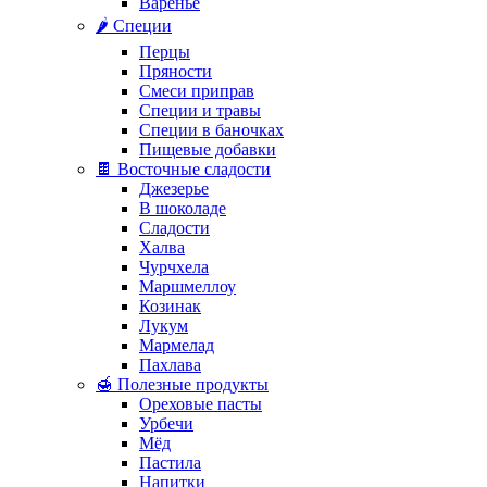
Варенье
🌶️ Специи
Перцы
Пряности
Смеси приправ
Специи и травы
Специи в баночках
Пищевые добавки
🍫 Восточные сладости
Джезерье
В шоколаде
Сладости
Халва
Чурчхела
Маршмеллоу
Козинак
Лукум
Мармелад
Пахлава
🍯 Полезные продукты
Ореховые пасты
Урбечи
Мёд
Пастила
Напитки