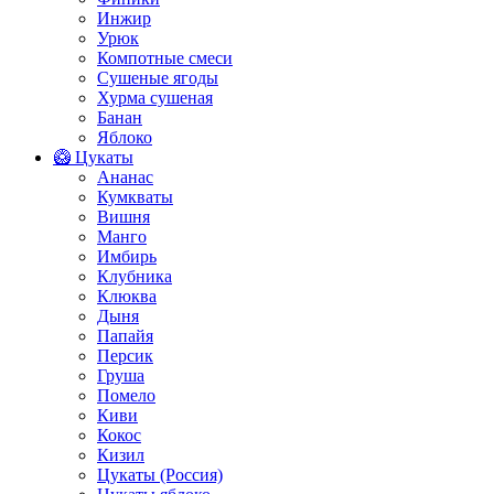
Инжир
Урюк
Компотные смеси
Сушеные ягоды
Хурма сушеная
Банан
Яблоко
🥝 Цукаты
Ананас
Кумкваты
Вишня
Манго
Имбирь
Клубника
Клюква
Дыня
Папайя
Персик
Груша
Помело
Киви
Кокос
Кизил
Цукаты (Россия)