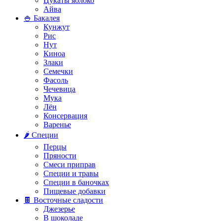
Цукаты яблоко
Айва
🍚 Бакалея
Кунжут
Рис
Нут
Киноа
Злаки
Семечки
Фасоль
Чечевица
Мука
Лён
Консервация
Варенье
🌶️ Специи
Перцы
Пряности
Смеси приправ
Специи и травы
Специи в баночках
Пищевые добавки
🍫 Восточные сладости
Джезерье
В шоколаде