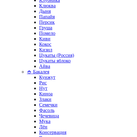
Клубника
Клюква
Дыня
Папайя
Персик
Груша
Помело
Киви
Кокос
Кизил
Цукаты (Россия)
Цукаты яблоко
Айва
🍚 Бакалея
Кунжут
Рис
Нут
Киноа
Злаки
Семечки
Фасоль
Чечевица
Мука
Лён
Консервация