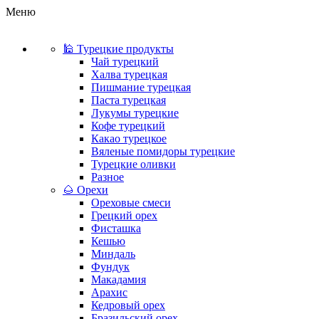
Меню
🕌 Турецкие продукты
Чай турецкий
Халва турецкая
Пишмание турецкая
Паста турецкая
Лукумы турецкие
Кофе турецкий
Какао турецкое
Вяленые помидоры турецкие
Турецкие оливки
Разное
🌰 Орехи
Ореховые смеси
Грецкий орех
Фисташка
Кешью
Миндаль
Фундук
Макадамия
Арахис
Кедровый орех
Бразильский орех