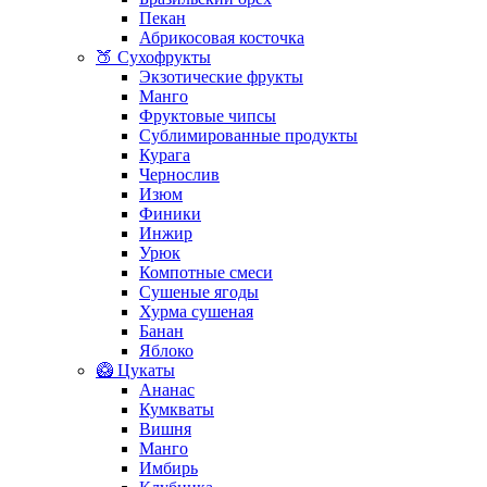
Пекан
Абрикосовая косточка
🍑 Сухофрукты
Экзотические фрукты
Манго
Фруктовые чипсы
Сублимированные продукты
Курага
Чернослив
Изюм
Финики
Инжир
Урюк
Компотные смеси
Сушеные ягоды
Хурма сушеная
Банан
Яблоко
🥝 Цукаты
Ананас
Кумкваты
Вишня
Манго
Имбирь