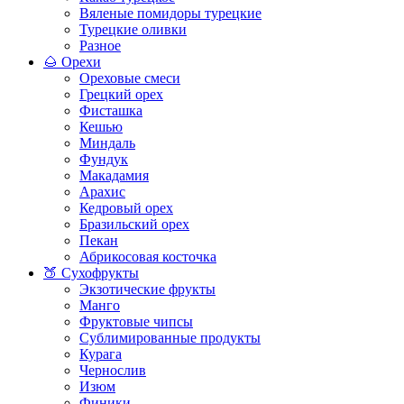
Вяленые помидоры турецкие
Турецкие оливки
Разное
🌰 Орехи
Ореховые смеси
Грецкий орех
Фисташка
Кешью
Миндаль
Фундук
Макадамия
Арахис
Кедровый орех
Бразильский орех
Пекан
Абрикосовая косточка
🍑 Сухофрукты
Экзотические фрукты
Манго
Фруктовые чипсы
Сублимированные продукты
Курага
Чернослив
Изюм
Финики