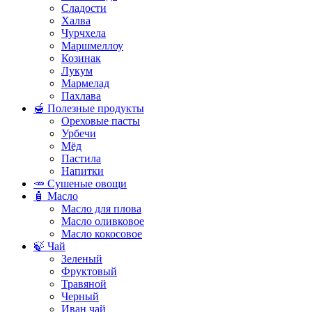
Сладости
Халва
Чурчхела
Маршмеллоу
Козинак
Лукум
Мармелад
Пахлава
🍯 Полезные продукты
Ореховые пасты
Урбечи
Мёд
Пастила
Напитки
🥕 Сушеные овощи
🧴 Масло
Масло для плова
Масло оливковое
Масло кокосовое
🍃 Чай
Зеленый
Фруктовый
Травяной
Черный
Иван чай