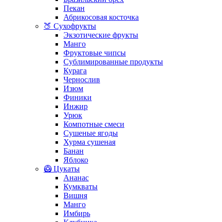
Пекан
Абрикосовая косточка
🍑 Сухофрукты
Экзотические фрукты
Манго
Фруктовые чипсы
Сублимированные продукты
Курага
Чернослив
Изюм
Финики
Инжир
Урюк
Компотные смеси
Сушеные ягоды
Хурма сушеная
Банан
Яблоко
🥝 Цукаты
Ананас
Кумкваты
Вишня
Манго
Имбирь