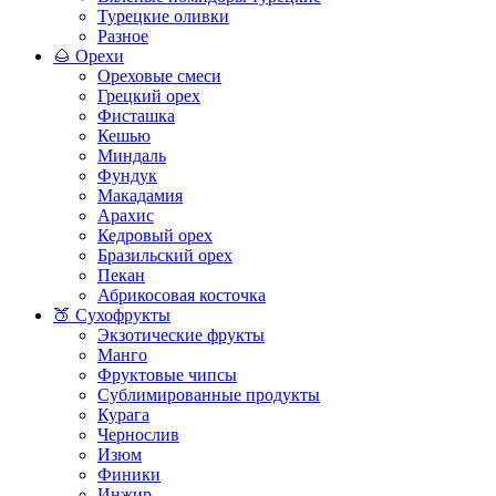
Турецкие оливки
Разное
🌰 Орехи
Ореховые смеси
Грецкий орех
Фисташка
Кешью
Миндаль
Фундук
Макадамия
Арахис
Кедровый орех
Бразильский орех
Пекан
Абрикосовая косточка
🍑 Сухофрукты
Экзотические фрукты
Манго
Фруктовые чипсы
Сублимированные продукты
Курага
Чернослив
Изюм
Финики
Инжир