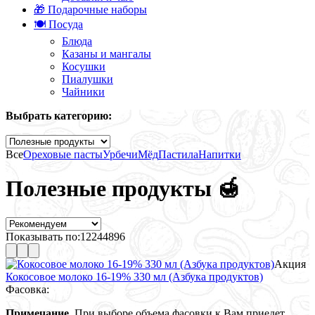
🎁 Подарочные наборы
🍽️ Посуда
Блюда
Казаны и мангалы
Косушки
Пиалушки
Чайники
Выбрать категорию:
Все
Ореховые пасты
Урбечи
Мёд
Пастила
Напитки
Полезные продукты 🍯
Показывать по:
12
24
48
96
Акция
Кокосовое молоко 16-19% 330 мл (Азбука продуктов)
Фасовка:
Примечание.
При выборе объема фасовки к Вам приедет