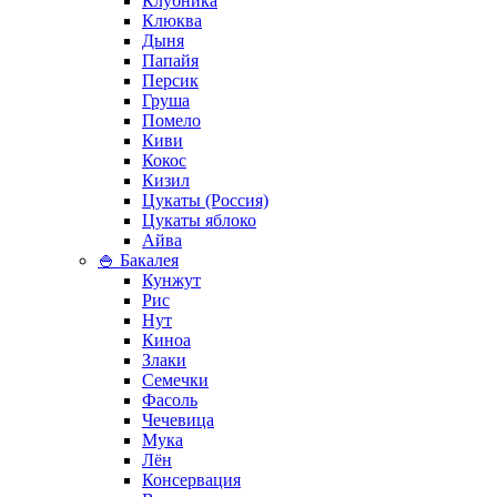
Клубника
Клюква
Дыня
Папайя
Персик
Груша
Помело
Киви
Кокос
Кизил
Цукаты (Россия)
Цукаты яблоко
Айва
🍚 Бакалея
Кунжут
Рис
Нут
Киноа
Злаки
Семечки
Фасоль
Чечевица
Мука
Лён
Консервация