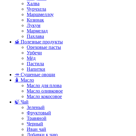
Халва
Чурчхела
Маршмеллоу
Козинак
Лукум
Мармелад
Пахлава
🍯 Полезные продукты
Ореховые пасты
Урбечи
Мёд
Пастила
Напитки
🥕 Сушеные овощи
🧴 Масло
Масло для плова
Масло оливковое
Масло кокосовое
🍃 Чай
Зеленый
Фруктовый
Травяной
Черный
Иван чай
Добавки к чаю