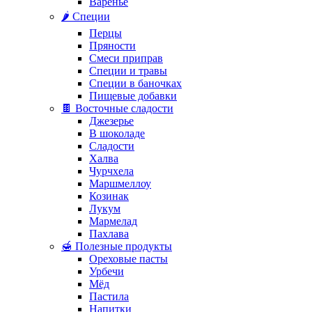
Варенье
🌶️ Специи
Перцы
Пряности
Смеси приправ
Специи и травы
Специи в баночках
Пищевые добавки
🍫 Восточные сладости
Джезерье
В шоколаде
Сладости
Халва
Чурчхела
Маршмеллоу
Козинак
Лукум
Мармелад
Пахлава
🍯 Полезные продукты
Ореховые пасты
Урбечи
Мёд
Пастила
Напитки