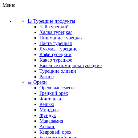
Меню
🕌 Турецкие продукты
Чай турецкий
Халва турецкая
Пишмание турецкая
Паста турецкая
Лукумы турецкие
Кофе турецкий
Какао турецкое
Вяленые помидоры турецкие
Турецкие оливки
Разное
🌰 Орехи
Ореховые смеси
Грецкий орех
Фисташка
Кешью
Миндаль
Фундук
Макадамия
Арахис
Кедровый орех
Бразильский орех