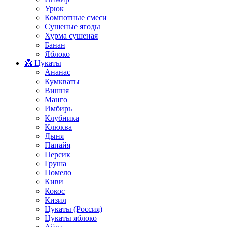
Урюк
Компотные смеси
Сушеные ягоды
Хурма сушеная
Банан
Яблоко
🥝 Цукаты
Ананас
Кумкваты
Вишня
Манго
Имбирь
Клубника
Клюква
Дыня
Папайя
Персик
Груша
Помело
Киви
Кокос
Кизил
Цукаты (Россия)
Цукаты яблоко