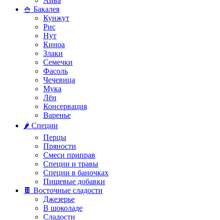
Айва
🍚 Бакалея
Кунжут
Рис
Нут
Киноа
Злаки
Семечки
Фасоль
Чечевица
Мука
Лён
Консервация
Варенье
🌶️ Специи
Перцы
Пряности
Смеси приправ
Специи и травы
Специи в баночках
Пищевые добавки
🍫 Восточные сладости
Джезерье
В шоколаде
Сладости