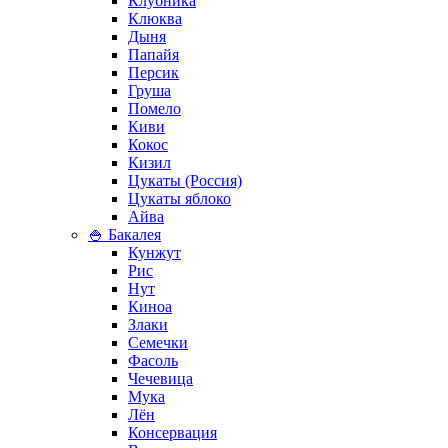
Клубника
Клюква
Дыня
Папайя
Персик
Груша
Помело
Киви
Кокос
Кизил
Цукаты (Россия)
Цукаты яблоко
Айва
🍚 Бакалея
Кунжут
Рис
Нут
Киноа
Злаки
Семечки
Фасоль
Чечевица
Мука
Лён
Консервация