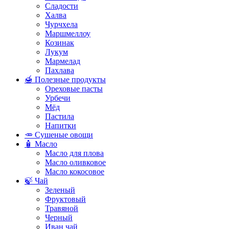
Сладости
Халва
Чурчхела
Маршмеллоу
Козинак
Лукум
Мармелад
Пахлава
🍯 Полезные продукты
Ореховые пасты
Урбечи
Мёд
Пастила
Напитки
🥕 Сушеные овощи
🧴 Масло
Масло для плова
Масло оливковое
Масло кокосовое
🍃 Чай
Зеленый
Фруктовый
Травяной
Черный
Иван чай