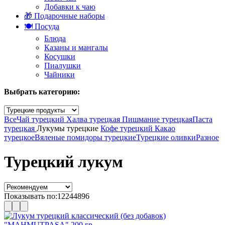
Добавки к чаю
🎁 Подарочные наборы
🍽️ Посуда
Блюда
Казаны и мангалы
Косушки
Пиалушки
Чайники
Выбрать категорию:
Все
Чай турецкий
Халва турецкая
Пишмание турецкая
Паста
турецкая
Лукумы турецкие
Кофе турецкий
Какао
турецкое
Вяленые помидоры турецкие
Турецкие оливки
Разное
Турецкий лукум
Показывать по:
12
24
48
96