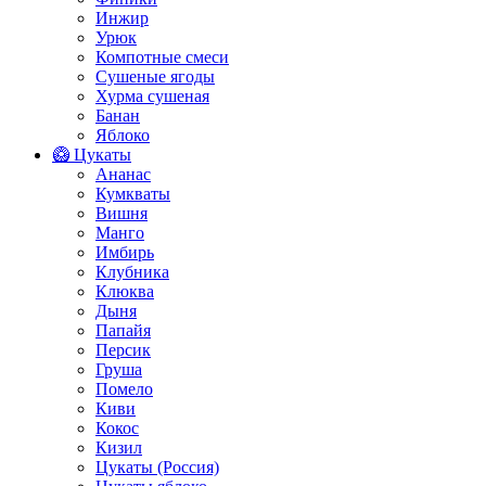
Инжир
Урюк
Компотные смеси
Сушеные ягоды
Хурма сушеная
Банан
Яблоко
🥝 Цукаты
Ананас
Кумкваты
Вишня
Манго
Имбирь
Клубника
Клюква
Дыня
Папайя
Персик
Груша
Помело
Киви
Кокос
Кизил
Цукаты (Россия)