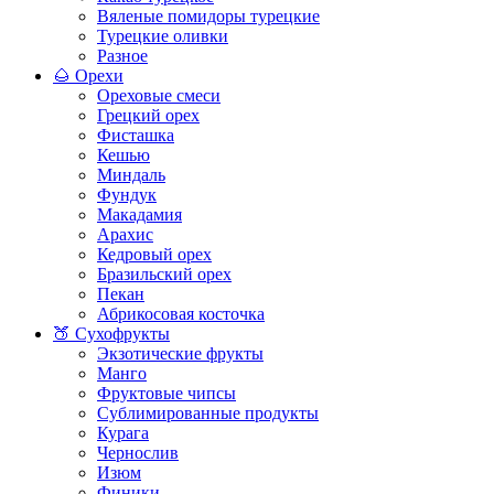
Вяленые помидоры турецкие
Турецкие оливки
Разное
🌰 Орехи
Ореховые смеси
Грецкий орех
Фисташка
Кешью
Миндаль
Фундук
Макадамия
Арахис
Кедровый орех
Бразильский орех
Пекан
Абрикосовая косточка
🍑 Сухофрукты
Экзотические фрукты
Манго
Фруктовые чипсы
Сублимированные продукты
Курага
Чернослив
Изюм
Финики