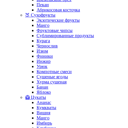
Пекан
Абрикосовая косточка
🍑 Сухофрукты
Экзотические фрукты
Манго
Фруктовые чипсы
Сублимированные продукты
Курага
Чернослив
Изюм
Финики
Инжир
Урюк
Компотные смеси
Сушеные ягоды
Хурма сушеная
Банан
Яблоко
🥝 Цукаты
Ананас
Кумкваты
Вишня
Манго
Имбирь