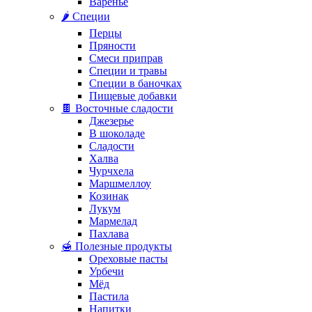
Варенье
🌶️ Специи
Перцы
Пряности
Смеси приправ
Специи и травы
Специи в баночках
Пищевые добавки
🍫 Восточные сладости
Джезерье
В шоколаде
Сладости
Халва
Чурчхела
Маршмеллоу
Козинак
Лукум
Мармелад
Пахлава
🍯 Полезные продукты
Ореховые пасты
Урбечи
Мёд
Пастила
Напитки