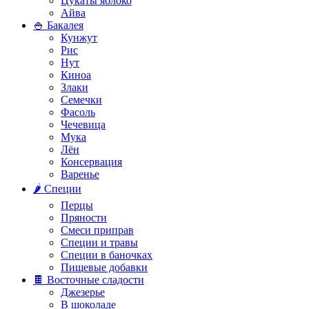
Цукаты яблоко
Айва
🍚 Бакалея
Кунжут
Рис
Нут
Киноа
Злаки
Семечки
Фасоль
Чечевица
Мука
Лён
Консервация
Варенье
🌶️ Специи
Перцы
Пряности
Смеси приправ
Специи и травы
Специи в баночках
Пищевые добавки
🍫 Восточные сладости
Джезерье
В шоколаде