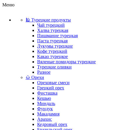
Меню
🕌 Турецкие продукты
Чай турецкий
Халва турецкая
Пишмание турецкая
Паста турецкая
Лукумы турецкие
Кофе турецкий
Какао турецкое
Вяленые помидоры турецкие
Турецкие оливки
Разное
🌰 Орехи
Ореховые смеси
Грецкий орех
Фисташка
Кешью
Миндаль
Фундук
Макадамия
Арахис
Кедровый орех
Бразильский орех