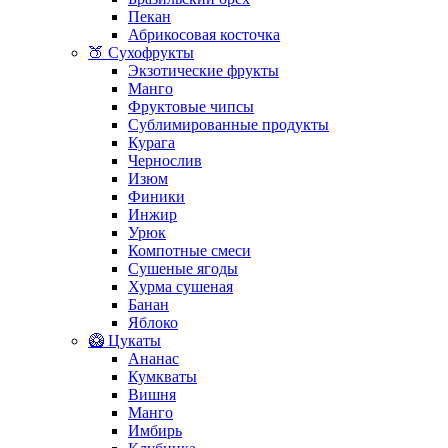
Пекан
Абрикосовая косточка
🍑 Сухофрукты
Экзотические фрукты
Манго
Фруктовые чипсы
Сублимированные продукты
Курага
Чернослив
Изюм
Финики
Инжир
Урюк
Компотные смеси
Сушеные ягоды
Хурма сушеная
Банан
Яблоко
🥝 Цукаты
Ананас
Кумкваты
Вишня
Манго
Имбирь