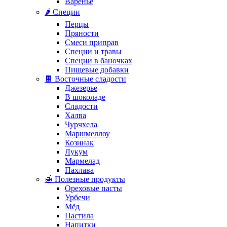
Варенье
🌶️ Специи
Перцы
Пряности
Смеси приправ
Специи и травы
Специи в баночках
Пищевые добавки
🍫 Восточные сладости
Джезерье
В шоколаде
Сладости
Халва
Чурчхела
Маршмеллоу
Козинак
Лукум
Мармелад
Пахлава
🍯 Полезные продукты
Ореховые пасты
Урбечи
Мёд
Пастила
Напитки