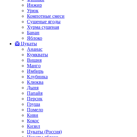
Инжир
Урюк
Компотные смеси
Сушеные ягоды
Хурма сушеная
Банан
Яблоко
🥝 Цукаты
Ананас
Кумкваты
Вишня
Манго
Имбирь
Клубника
Клюква
Дыня
Папайя
Персик
Груша
Помело
Киви
Кокос
Кизил
Цукаты (Россия)