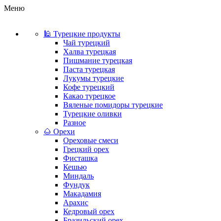
Меню
🕌 Турецкие продукты
Чай турецкий
Халва турецкая
Пишмание турецкая
Паста турецкая
Лукумы турецкие
Кофе турецкий
Какао турецкое
Вяленые помидоры турецкие
Турецкие оливки
Разное
🌰 Орехи
Ореховые смеси
Грецкий орех
Фисташка
Кешью
Миндаль
Фундук
Макадамия
Арахис
Кедровый орех
Бразильский орех