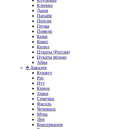
Клубника
Клюква
Дыня
Папайя
Персик
Груша
Помело
Киви
Кокос
Кизил
Цукаты (Россия)
Цукаты яблоко
Айва
🍚 Бакалея
Кунжут
Рис
Нут
Киноа
Злаки
Семечки
Фасоль
Чечевица
Мука
Лён
Консервация