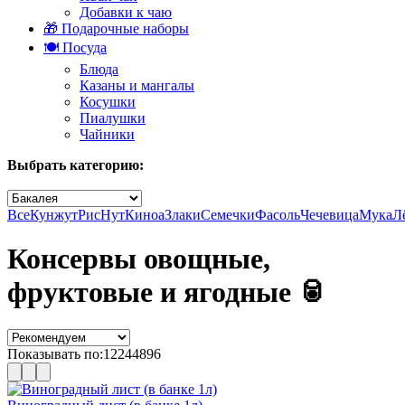
Добавки к чаю
🎁 Подарочные наборы
🍽️ Посуда
Блюда
Казаны и мангалы
Косушки
Пиалушки
Чайники
Выбрать категорию:
Все
Кунжут
Рис
Нут
Киноа
Злаки
Семечки
Фасоль
Чечевица
Мука
Л
Консервы овощные,
фруктовые и ягодные 🥫
Показывать по:
12
24
48
96