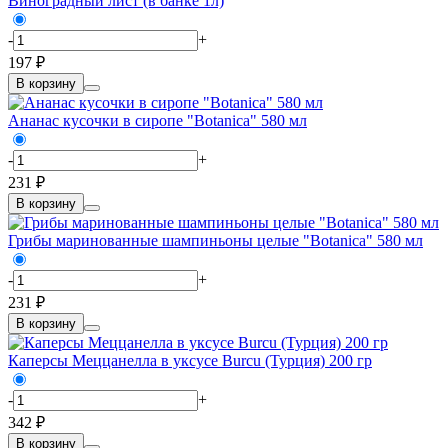
Виноградный лист (в банке 1л)
-
+
197 ₽
В корзину
Ананас кусочки в сиропе "Botanica" 580 мл
-
+
231 ₽
В корзину
Грибы маринованные шампиньоны целые "Botanica" 580 мл
-
+
231 ₽
В корзину
Каперсы Меццанелла в уксусе Burcu (Турция) 200 гр
-
+
342 ₽
В корзину