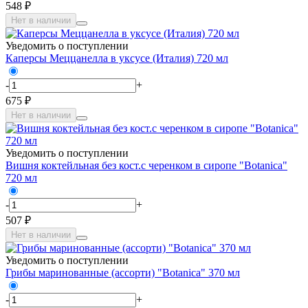
548 ₽
Нет в наличии
Уведомить о поступлении
Каперсы Меццанелла в уксусе (Италия) 720 мл
-
+
675 ₽
Нет в наличии
Уведомить о поступлении
Вишня коктейльная без кост.с черенком в сиропе "Botanica"
720 мл
-
+
507 ₽
Нет в наличии
Уведомить о поступлении
Грибы маринованные (ассорти) "Botanica" 370 мл
-
+