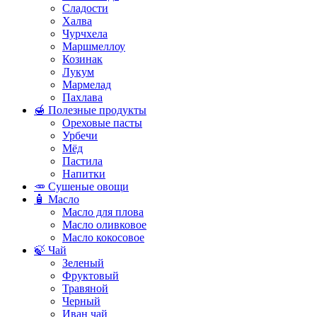
Сладости
Халва
Чурчхела
Маршмеллоу
Козинак
Лукум
Мармелад
Пахлава
🍯 Полезные продукты
Ореховые пасты
Урбечи
Мёд
Пастила
Напитки
🥕 Сушеные овощи
🧴 Масло
Масло для плова
Масло оливковое
Масло кокосовое
🍃 Чай
Зеленый
Фруктовый
Травяной
Черный
Иван чай