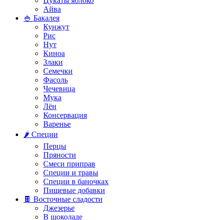
Цукаты яблоко
Айва
🍚 Бакалея
Кунжут
Рис
Нут
Киноа
Злаки
Семечки
Фасоль
Чечевица
Мука
Лён
Консервация
Варенье
🌶️ Специи
Перцы
Пряности
Смеси приправ
Специи и травы
Специи в баночках
Пищевые добавки
🍫 Восточные сладости
Джезерье
В шоколаде