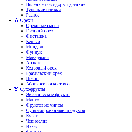
Вяленые помидоры турецкие
Турецкие оливки
Разное
🌰 Орехи
Ореховые смеси
Грецкий орех
Фисташка
Кешью
Миндаль
Фундук
Макадамия
Арахис
Кедровый орех
Бразильский орех
Пекан
Абрикосовая косточка
🍑 Сухофрукты
Экзотические фрукты
Манго
Фруктовые чипсы
Сублимированные продукты
Курага
Чернослив
Изюм
Финики