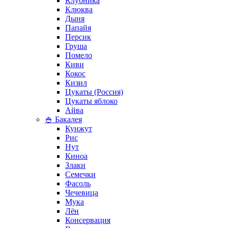
Клубника
Клюква
Дыня
Папайя
Персик
Груша
Помело
Киви
Кокос
Кизил
Цукаты (Россия)
Цукаты яблоко
Айва
🍚 Бакалея
Кунжут
Рис
Нут
Киноа
Злаки
Семечки
Фасоль
Чечевица
Мука
Лён
Консервация