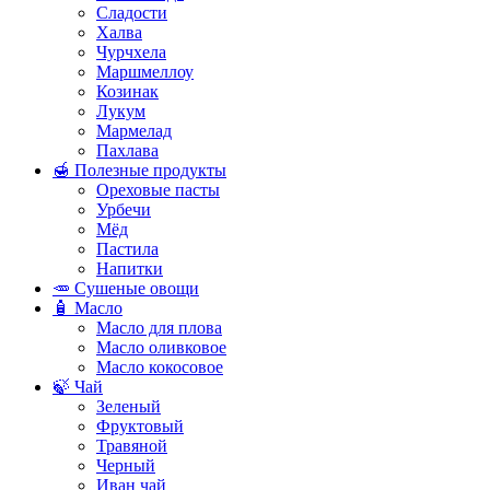
Сладости
Халва
Чурчхела
Маршмеллоу
Козинак
Лукум
Мармелад
Пахлава
🍯 Полезные продукты
Ореховые пасты
Урбечи
Мёд
Пастила
Напитки
🥕 Сушеные овощи
🧴 Масло
Масло для плова
Масло оливковое
Масло кокосовое
🍃 Чай
Зеленый
Фруктовый
Травяной
Черный
Иван чай