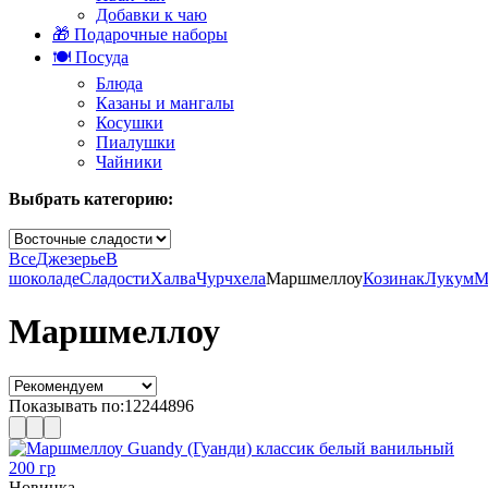
Добавки к чаю
🎁 Подарочные наборы
🍽️ Посуда
Блюда
Казаны и мангалы
Косушки
Пиалушки
Чайники
Выбрать категорию:
Все
Джезерье
В
шоколаде
Сладости
Халва
Чурчхела
Маршмеллоу
Козинак
Лукум
М
Маршмеллоу
Показывать по:
12
24
48
96
Новинка