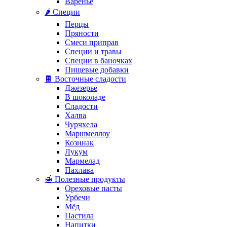
Варенье
🌶️ Специи
Перцы
Пряности
Смеси приправ
Специи и травы
Специи в баночках
Пищевые добавки
🍫 Восточные сладости
Джезерье
В шоколаде
Сладости
Халва
Чурчхела
Маршмеллоу
Козинак
Лукум
Мармелад
Пахлава
🍯 Полезные продукты
Ореховые пасты
Урбечи
Мёд
Пастила
Напитки