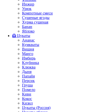
Инжир
Урюк
Компотные смеси
Сушеные ягоды
Хурма сушеная
Банан
Яблоко
🥝 Цукаты
Ананас
Кумкваты
Вишня
Манго
Имбирь
Клубника
Клюква
Дыня
Папайя
Персик
Груша
Помело
Киви
Кокос
Кизил
Цукаты (Россия)