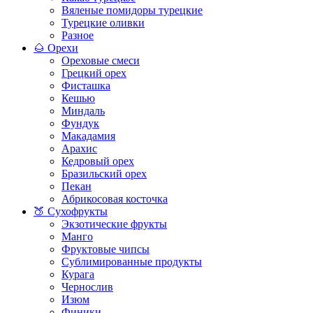
Вяленые помидоры турецкие
Турецкие оливки
Разное
🌰 Орехи
Ореховые смеси
Грецкий орех
Фисташка
Кешью
Миндаль
Фундук
Макадамия
Арахис
Кедровый орех
Бразильский орех
Пекан
Абрикосовая косточка
🍑 Сухофрукты
Экзотические фрукты
Манго
Фруктовые чипсы
Сублимированные продукты
Курага
Чернослив
Изюм
Финики