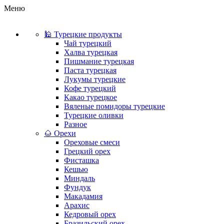
Меню
🕌 Турецкие продукты
Чай турецкий
Халва турецкая
Пишмание турецкая
Паста турецкая
Лукумы турецкие
Кофе турецкий
Какао турецкое
Вяленые помидоры турецкие
Турецкие оливки
Разное
🌰 Орехи
Ореховые смеси
Грецкий орех
Фисташка
Кешью
Миндаль
Фундук
Макадамия
Арахис
Кедровый орех
Бразильский орех