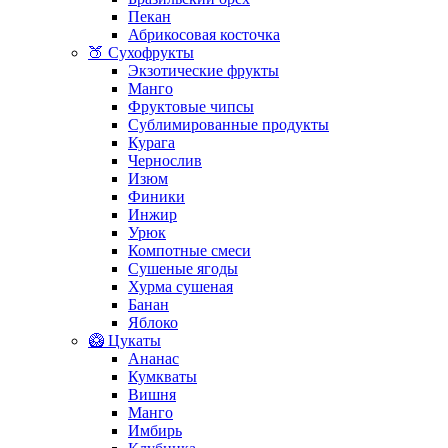
Пекан
Абрикосовая косточка
🍑 Сухофрукты
Экзотические фрукты
Манго
Фруктовые чипсы
Сублимированные продукты
Курага
Чернослив
Изюм
Финики
Инжир
Урюк
Компотные смеси
Сушеные ягоды
Хурма сушеная
Банан
Яблоко
🥝 Цукаты
Ананас
Кумкваты
Вишня
Манго
Имбирь