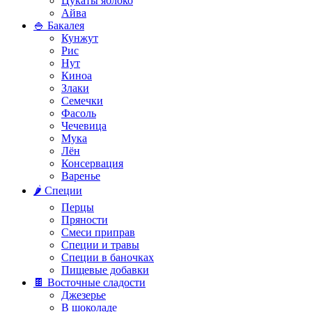
Цукаты яблоко
Айва
🍚 Бакалея
Кунжут
Рис
Нут
Киноа
Злаки
Семечки
Фасоль
Чечевица
Мука
Лён
Консервация
Варенье
🌶️ Специи
Перцы
Пряности
Смеси приправ
Специи и травы
Специи в баночках
Пищевые добавки
🍫 Восточные сладости
Джезерье
В шоколаде