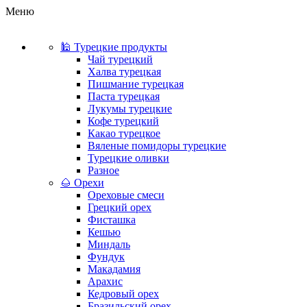
Меню
🕌 Турецкие продукты
Чай турецкий
Халва турецкая
Пишмание турецкая
Паста турецкая
Лукумы турецкие
Кофе турецкий
Какао турецкое
Вяленые помидоры турецкие
Турецкие оливки
Разное
🌰 Орехи
Ореховые смеси
Грецкий орех
Фисташка
Кешью
Миндаль
Фундук
Макадамия
Арахис
Кедровый орех
Бразильский орех