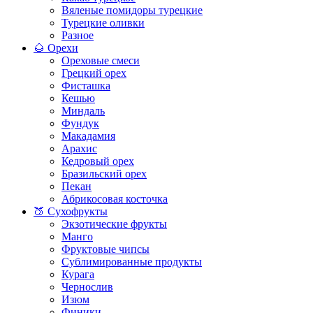
Вяленые помидоры турецкие
Турецкие оливки
Разное
🌰 Орехи
Ореховые смеси
Грецкий орех
Фисташка
Кешью
Миндаль
Фундук
Макадамия
Арахис
Кедровый орех
Бразильский орех
Пекан
Абрикосовая косточка
🍑 Сухофрукты
Экзотические фрукты
Манго
Фруктовые чипсы
Сублимированные продукты
Курага
Чернослив
Изюм
Финики