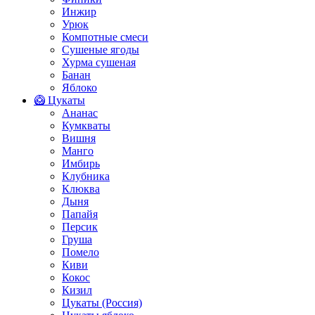
Инжир
Урюк
Компотные смеси
Сушеные ягоды
Хурма сушеная
Банан
Яблоко
🥝 Цукаты
Ананас
Кумкваты
Вишня
Манго
Имбирь
Клубника
Клюква
Дыня
Папайя
Персик
Груша
Помело
Киви
Кокос
Кизил
Цукаты (Россия)