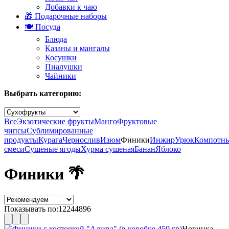
Добавки к чаю
🎁 Подарочные наборы
🍽️ Посуда
Блюда
Казаны и мангалы
Косушки
Пиалушки
Чайники
Выбрать категорию:
Все
Экзотические фрукты
Манго
Фруктовые
чипсы
Сублимированные
продукты
Курага
Чернослив
Изюм
Финики
Инжир
Урюк
Компотн
смеси
Сушеные ягоды
Хурма сушеная
Банан
Яблоко
Финики 🌴
Показывать по:
12
24
48
96
Новинка