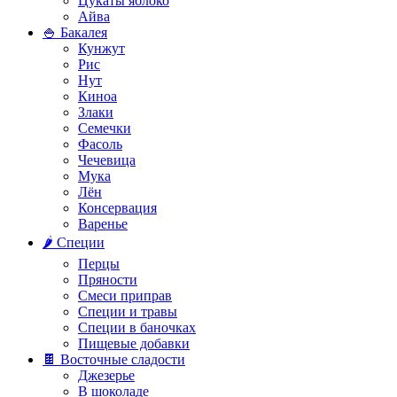
Цукаты яблоко
Айва
🍚 Бакалея
Кунжут
Рис
Нут
Киноа
Злаки
Семечки
Фасоль
Чечевица
Мука
Лён
Консервация
Варенье
🌶️ Специи
Перцы
Пряности
Смеси приправ
Специи и травы
Специи в баночках
Пищевые добавки
🍫 Восточные сладости
Джезерье
В шоколаде