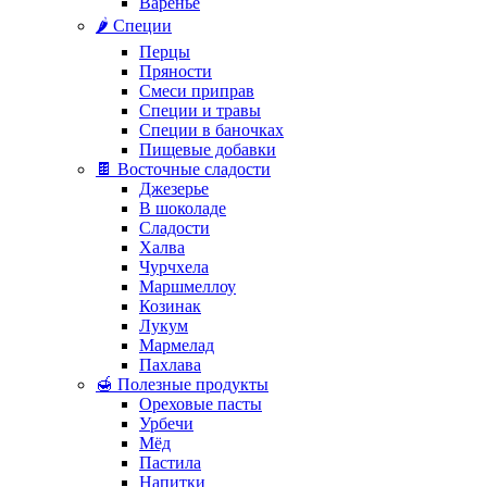
Варенье
🌶️ Специи
Перцы
Пряности
Смеси приправ
Специи и травы
Специи в баночках
Пищевые добавки
🍫 Восточные сладости
Джезерье
В шоколаде
Сладости
Халва
Чурчхела
Маршмеллоу
Козинак
Лукум
Мармелад
Пахлава
🍯 Полезные продукты
Ореховые пасты
Урбечи
Мёд
Пастила
Напитки