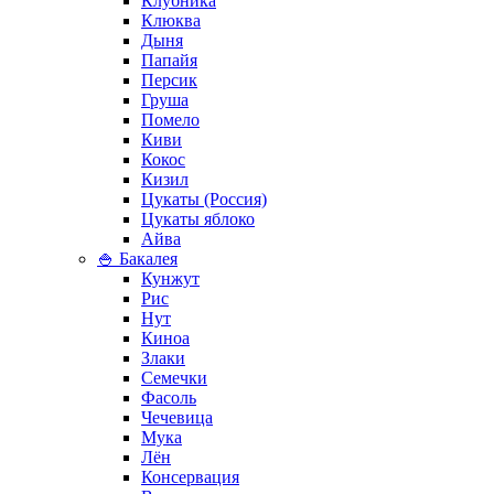
Клубника
Клюква
Дыня
Папайя
Персик
Груша
Помело
Киви
Кокос
Кизил
Цукаты (Россия)
Цукаты яблоко
Айва
🍚 Бакалея
Кунжут
Рис
Нут
Киноа
Злаки
Семечки
Фасоль
Чечевица
Мука
Лён
Консервация