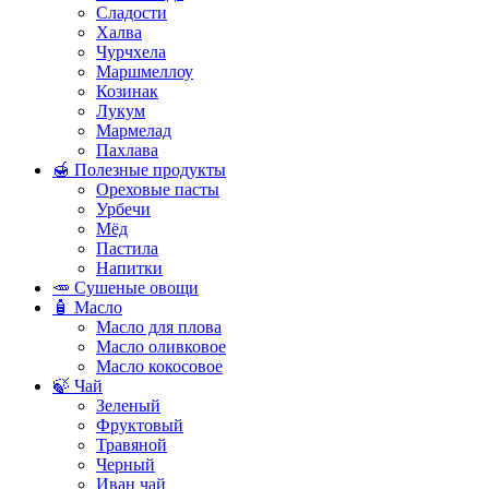
Сладости
Халва
Чурчхела
Маршмеллоу
Козинак
Лукум
Мармелад
Пахлава
🍯 Полезные продукты
Ореховые пасты
Урбечи
Мёд
Пастила
Напитки
🥕 Сушеные овощи
🧴 Масло
Масло для плова
Масло оливковое
Масло кокосовое
🍃 Чай
Зеленый
Фруктовый
Травяной
Черный
Иван чай