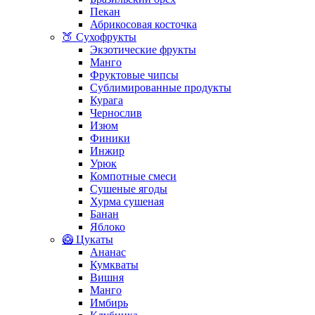
Пекан
Абрикосовая косточка
🍑 Сухофрукты
Экзотические фрукты
Манго
Фруктовые чипсы
Сублимированные продукты
Курага
Чернослив
Изюм
Финики
Инжир
Урюк
Компотные смеси
Сушеные ягоды
Хурма сушеная
Банан
Яблоко
🥝 Цукаты
Ананас
Кумкваты
Вишня
Манго
Имбирь