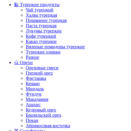
🕌 Турецкие продукты
Чай турецкий
Халва турецкая
Пишмание турецкая
Паста турецкая
Лукумы турецкие
Кофе турецкий
Какао турецкое
Вяленые помидоры турецкие
Турецкие оливки
Разное
🌰 Орехи
Ореховые смеси
Грецкий орех
Фисташка
Кешью
Миндаль
Фундук
Макадамия
Арахис
Кедровый орех
Бразильский орех
Пекан
Абрикосовая косточка
🍑 Сухофрукты