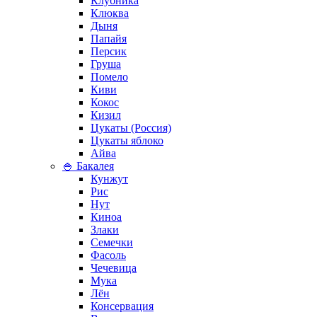
Клубника
Клюква
Дыня
Папайя
Персик
Груша
Помело
Киви
Кокос
Кизил
Цукаты (Россия)
Цукаты яблоко
Айва
🍚 Бакалея
Кунжут
Рис
Нут
Киноа
Злаки
Семечки
Фасоль
Чечевица
Мука
Лён
Консервация