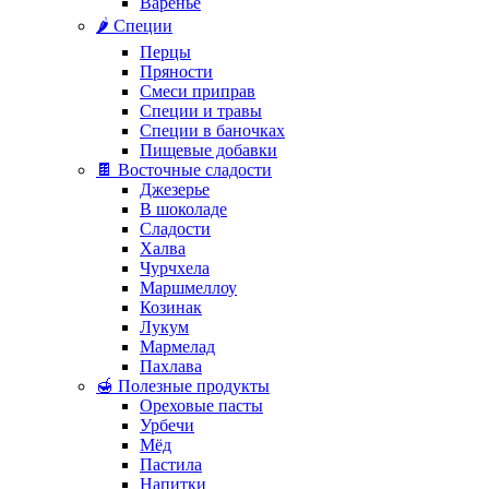
Варенье
🌶️ Специи
Перцы
Пряности
Смеси приправ
Специи и травы
Специи в баночках
Пищевые добавки
🍫 Восточные сладости
Джезерье
В шоколаде
Сладости
Халва
Чурчхела
Маршмеллоу
Козинак
Лукум
Мармелад
Пахлава
🍯 Полезные продукты
Ореховые пасты
Урбечи
Мёд
Пастила
Напитки