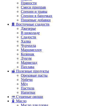
Пряности
Смеси приправ
Специи и травы
Специи в баночках
Пищевые добавки
🍫 Восточные сладости
Джезерье
В шоколаде
Сладости
Халва
Чурчхела
Маршмеллоу
Козинак
Лукум
Мармелад
Пахлава
🍯 Полезные продукты
Ореховые пасты
Урбечи
Мёд
Пастила
Напитки
🥕 Сушеные овощи
🧴 Масло
Масло для плова