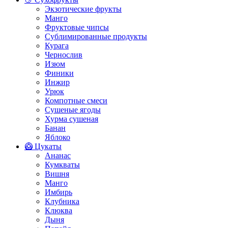
Экзотические фрукты
Манго
Фруктовые чипсы
Сублимированные продукты
Курага
Чернослив
Изюм
Финики
Инжир
Урюк
Компотные смеси
Сушеные ягоды
Хурма сушеная
Банан
Яблоко
🥝 Цукаты
Ананас
Кумкваты
Вишня
Манго
Имбирь
Клубника
Клюква
Дыня