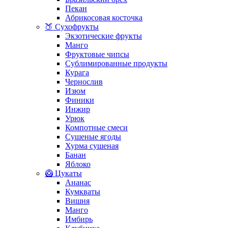
Пекан
Абрикосовая косточка
🍑 Сухофрукты
Экзотические фрукты
Манго
Фруктовые чипсы
Сублимированные продукты
Курага
Чернослив
Изюм
Финики
Инжир
Урюк
Компотные смеси
Сушеные ягоды
Хурма сушеная
Банан
Яблоко
🥝 Цукаты
Ананас
Кумкваты
Вишня
Манго
Имбирь