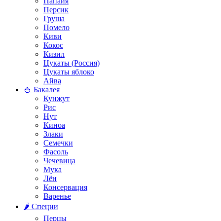
Папайя
Персик
Груша
Помело
Киви
Кокос
Кизил
Цукаты (Россия)
Цукаты яблоко
Айва
🍚 Бакалея
Кунжут
Рис
Нут
Киноа
Злаки
Семечки
Фасоль
Чечевица
Мука
Лён
Консервация
Варенье
🌶️ Специи
Перцы