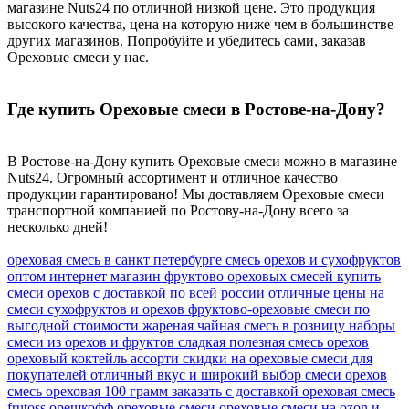
магазине Nuts24 по отличной низкой цене. Это продукция
высокого качества, цена на которую ниже чем в большинстве
других магазинов. Попробуйте и убедитесь сами, заказав
Ореховые смеси у нас.
Где купить Ореховые смеси в Ростове-на-Дону?
В Ростове-на-Дону купить Ореховые смеси можно в магазине
Nuts24. Огромный ассортимент и отличное качество
продукции гарантировано! Мы доставляем Ореховые смеси
транспортной компанией по Ростову-на-Дону всего за
несколько дней!
ореховая смесь в санкт петербурге
смесь орехов и сухофруктов
оптом
интернет магазин фруктово ореховых смесей
купить
смеси орехов с доставкой по всей россии
отличные цены на
смеси сухофруктов и орехов
фруктово-ореховые смеси по
выгодной стоимости
жареная чайная смесь в розницу
наборы
смеси из орехов и фруктов
сладкая полезная смесь орехов
ореховый коктейль ассорти
скидки на ореховые смеси для
покупателей
отличный вкус и широкий выбор смеси орехов
смесь ореховая 100 грамм заказать с доставкой
ореховая смесь
frutoss
орешкофф ореховые смеси
ореховые смеси на ozon и