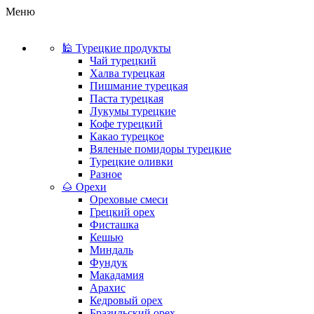
Меню
🕌 Турецкие продукты
Чай турецкий
Халва турецкая
Пишмание турецкая
Паста турецкая
Лукумы турецкие
Кофе турецкий
Какао турецкое
Вяленые помидоры турецкие
Турецкие оливки
Разное
🌰 Орехи
Ореховые смеси
Грецкий орех
Фисташка
Кешью
Миндаль
Фундук
Макадамия
Арахис
Кедровый орех
Бразильский орех