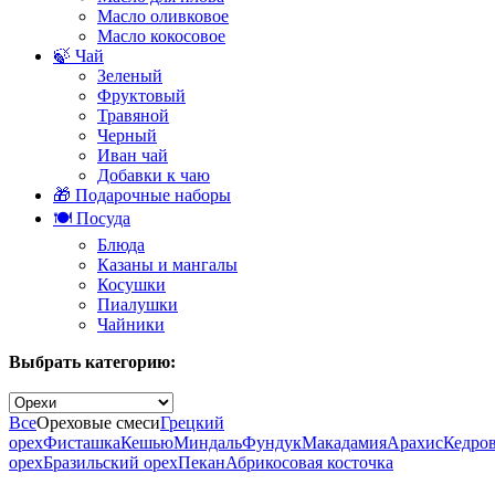
Масло оливковое
Масло кокосовое
🍃 Чай
Зеленый
Фруктовый
Травяной
Черный
Иван чай
Добавки к чаю
🎁 Подарочные наборы
🍽️ Посуда
Блюда
Казаны и мангалы
Косушки
Пиалушки
Чайники
Выбрать категорию:
Все
Ореховые смеси
Грецкий
орех
Фисташка
Кешью
Миндаль
Фундук
Макадамия
Арахис
Кедро
орех
Бразильский орех
Пекан
Абрикосовая косточка