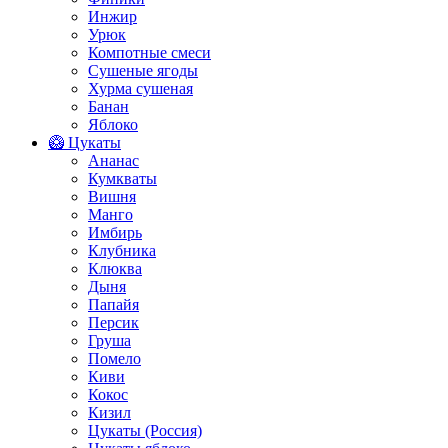
Инжир
Урюк
Компотные смеси
Сушеные ягоды
Хурма сушеная
Банан
Яблоко
🥝 Цукаты
Ананас
Кумкваты
Вишня
Манго
Имбирь
Клубника
Клюква
Дыня
Папайя
Персик
Груша
Помело
Киви
Кокос
Кизил
Цукаты (Россия)