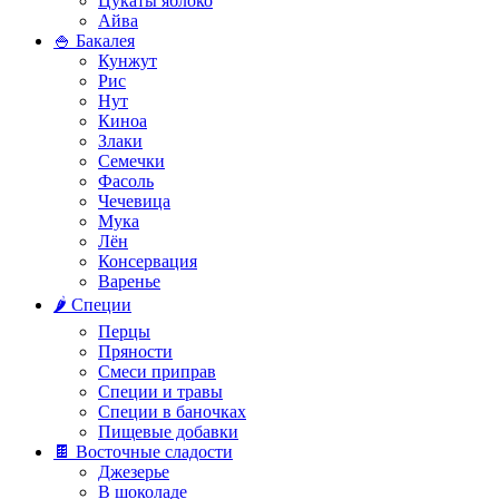
Цукаты яблоко
Айва
🍚 Бакалея
Кунжут
Рис
Нут
Киноа
Злаки
Семечки
Фасоль
Чечевица
Мука
Лён
Консервация
Варенье
🌶️ Специи
Перцы
Пряности
Смеси приправ
Специи и травы
Специи в баночках
Пищевые добавки
🍫 Восточные сладости
Джезерье
В шоколаде