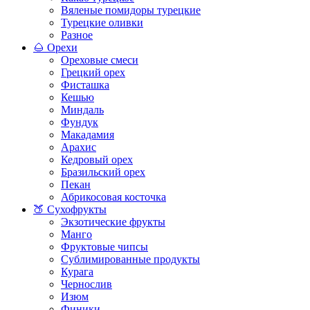
Вяленые помидоры турецкие
Турецкие оливки
Разное
🌰 Орехи
Ореховые смеси
Грецкий орех
Фисташка
Кешью
Миндаль
Фундук
Макадамия
Арахис
Кедровый орех
Бразильский орех
Пекан
Абрикосовая косточка
🍑 Сухофрукты
Экзотические фрукты
Манго
Фруктовые чипсы
Сублимированные продукты
Курага
Чернослив
Изюм
Финики