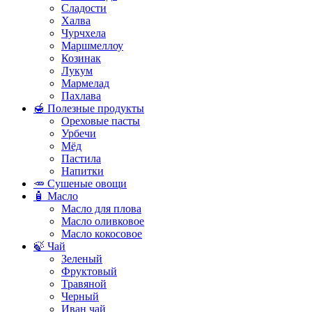
Сладости
Халва
Чурчхела
Маршмеллоу
Козинак
Лукум
Мармелад
Пахлава
🍯 Полезные продукты
Ореховые пасты
Урбечи
Мёд
Пастила
Напитки
🥕 Сушеные овощи
🧴 Масло
Масло для плова
Масло оливковое
Масло кокосовое
🍃 Чай
Зеленый
Фруктовый
Травяной
Черный
Иван чай