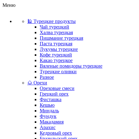
Меню
🕌 Турецкие продукты
Чай турецкий
Халва турецкая
Пишмание турецкая
Паста турецкая
Лукумы турецкие
Кофе турецкий
Какао турецкое
Вяленые помидоры турецкие
Турецкие оливки
Разное
🌰 Орехи
Ореховые смеси
Грецкий орех
Фисташка
Кешью
Миндаль
Фундук
Макадамия
Арахис
Кедровый орех
Бразильский орех