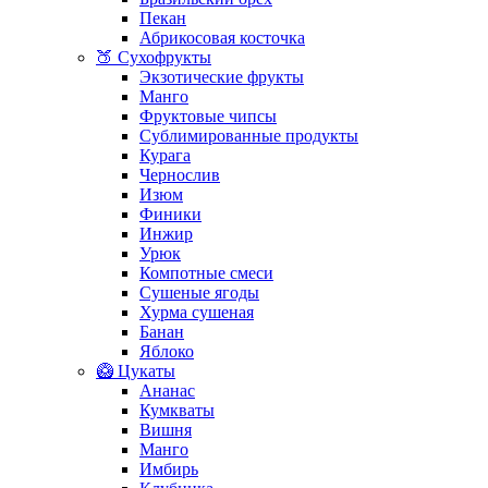
Пекан
Абрикосовая косточка
🍑 Сухофрукты
Экзотические фрукты
Манго
Фруктовые чипсы
Сублимированные продукты
Курага
Чернослив
Изюм
Финики
Инжир
Урюк
Компотные смеси
Сушеные ягоды
Хурма сушеная
Банан
Яблоко
🥝 Цукаты
Ананас
Кумкваты
Вишня
Манго
Имбирь