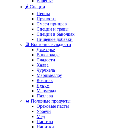
Варенье
🌶️ Специи
Перцы
Пряности
Смеси приправ
Специи и травы
Специи в баночках
Пищевые добавки
🍫 Восточные сладости
Джезерье
В шоколаде
Сладости
Халва
Чурчхела
Маршмеллоу
Козинак
Лукум
Мармелад
Пахлава
🍯 Полезные продукты
Ореховые пасты
Урбечи
Мёд
Пастила
Напитки