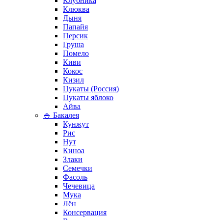
Клубника
Клюква
Дыня
Папайя
Персик
Груша
Помело
Киви
Кокос
Кизил
Цукаты (Россия)
Цукаты яблоко
Айва
🍚 Бакалея
Кунжут
Рис
Нут
Киноа
Злаки
Семечки
Фасоль
Чечевица
Мука
Лён
Консервация