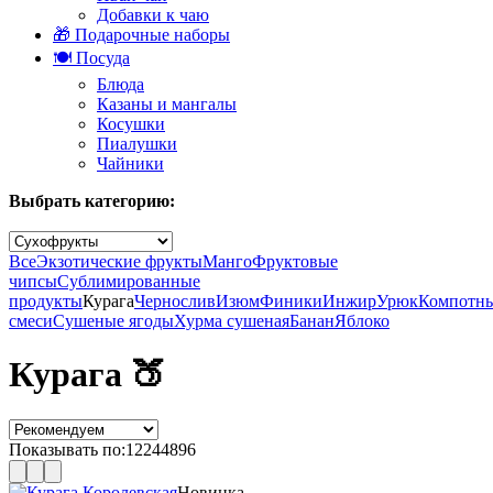
Добавки к чаю
🎁 Подарочные наборы
🍽️ Посуда
Блюда
Казаны и мангалы
Косушки
Пиалушки
Чайники
Выбрать категорию:
Все
Экзотические фрукты
Манго
Фруктовые
чипсы
Сублимированные
продукты
Курага
Чернослив
Изюм
Финики
Инжир
Урюк
Компотн
смеси
Сушеные ягоды
Хурма сушеная
Банан
Яблоко
Курага 🍑
Показывать по:
12
24
48
96
Новинка