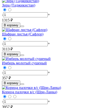
Зира (Таджикистан)
-
+
1315 ₽
В корзину
Шафран листья (Сафлор)
-
+
3113 ₽
В корзину
Имбирь молотый сушеный
-
+
357 ₽
В корзину
Корица палочки в/c (Шри-Ланка)
-
+
3957 ₽