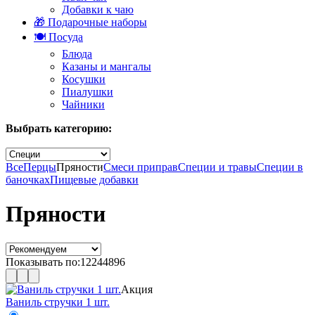
Добавки к чаю
🎁 Подарочные наборы
🍽️ Посуда
Блюда
Казаны и мангалы
Косушки
Пиалушки
Чайники
Выбрать категорию:
Все
Перцы
Пряности
Смеси приправ
Специи и травы
Специи в
баночках
Пищевые добавки
Пряности
Показывать по:
12
24
48
96
Акция
Ваниль стручки 1 шт.