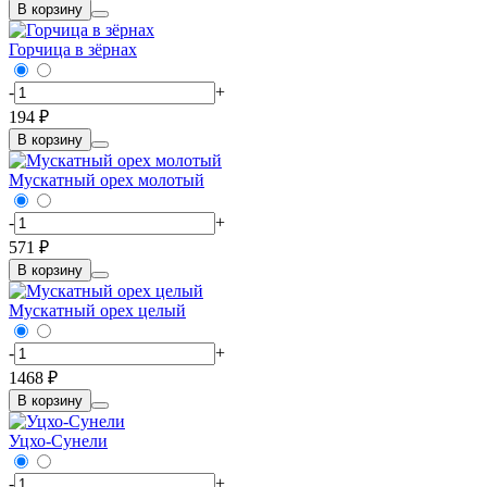
В корзину
Горчица в зёрнах
-
+
194 ₽
В корзину
Мускатный орех молотый
-
+
571 ₽
В корзину
Мускатный орех целый
-
+
1468 ₽
В корзину
Уцхо-Сунели
-
+