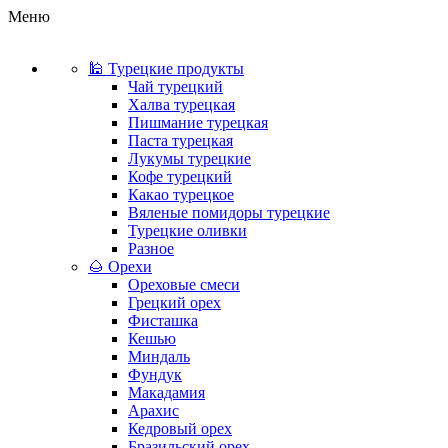
Меню
🕌 Турецкие продукты
Чай турецкий
Халва турецкая
Пишмание турецкая
Паста турецкая
Лукумы турецкие
Кофе турецкий
Какао турецкое
Вяленые помидоры турецкие
Турецкие оливки
Разное
🌰 Орехи
Ореховые смеси
Грецкий орех
Фисташка
Кешью
Миндаль
Фундук
Макадамия
Арахис
Кедровый орех
Бразильский орех