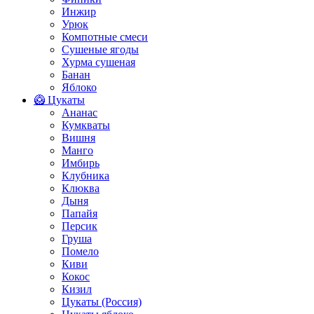
Инжир
Урюк
Компотные смеси
Сушеные ягоды
Хурма сушеная
Банан
Яблоко
🥝 Цукаты
Ананас
Кумкваты
Вишня
Манго
Имбирь
Клубника
Клюква
Дыня
Папайя
Персик
Груша
Помело
Киви
Кокос
Кизил
Цукаты (Россия)