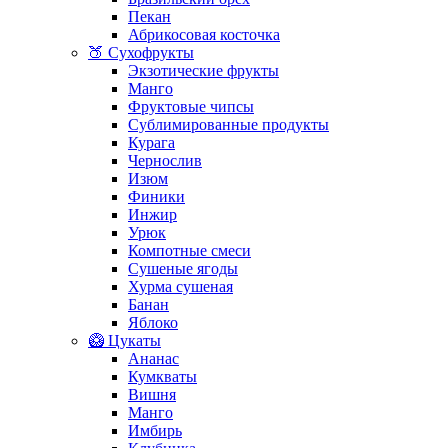
Пекан
Абрикосовая косточка
🍑 Сухофрукты
Экзотические фрукты
Манго
Фруктовые чипсы
Сублимированные продукты
Курага
Чернослив
Изюм
Финики
Инжир
Урюк
Компотные смеси
Сушеные ягоды
Хурма сушеная
Банан
Яблоко
🥝 Цукаты
Ананас
Кумкваты
Вишня
Манго
Имбирь