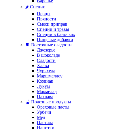
Варенье
🌶️ Специи
Перцы
Пряности
Смеси приправ
Специи и травы
Специи в баночках
Пищевые добавки
🍫 Восточные сладости
Джезерье
В шоколаде
Сладости
Халва
Чурчхела
Маршмеллоу
Козинак
Лукум
Мармелад
Пахлава
🍯 Полезные продукты
Ореховые пасты
Урбечи
Мёд
Пастила
Напитки