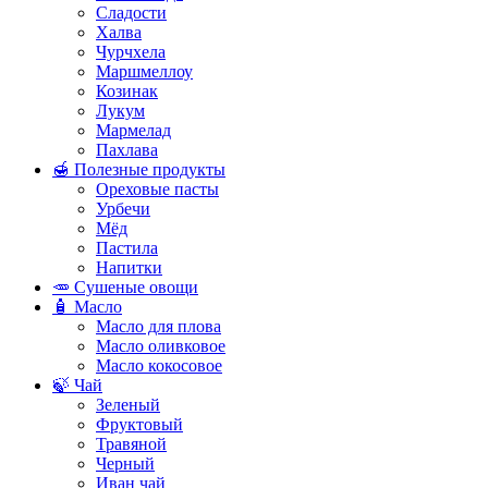
Сладости
Халва
Чурчхела
Маршмеллоу
Козинак
Лукум
Мармелад
Пахлава
🍯 Полезные продукты
Ореховые пасты
Урбечи
Мёд
Пастила
Напитки
🥕 Сушеные овощи
🧴 Масло
Масло для плова
Масло оливковое
Масло кокосовое
🍃 Чай
Зеленый
Фруктовый
Травяной
Черный
Иван чай