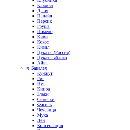
Клубника
Клюква
Дыня
Папайя
Персик
Груша
Помело
Киви
Кокос
Кизил
Цукаты (Россия)
Цукаты яблоко
Айва
🍚 Бакалея
Кунжут
Рис
Нут
Киноа
Злаки
Семечки
Фасоль
Чечевица
Мука
Лён
Консервация