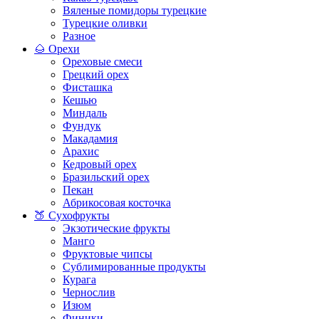
Вяленые помидоры турецкие
Турецкие оливки
Разное
🌰 Орехи
Ореховые смеси
Грецкий орех
Фисташка
Кешью
Миндаль
Фундук
Макадамия
Арахис
Кедровый орех
Бразильский орех
Пекан
Абрикосовая косточка
🍑 Сухофрукты
Экзотические фрукты
Манго
Фруктовые чипсы
Сублимированные продукты
Курага
Чернослив
Изюм
Финики