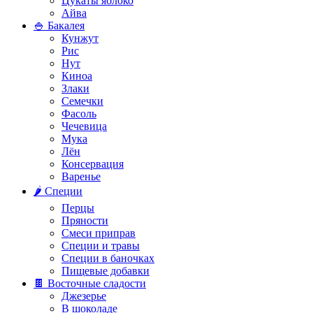
Цукаты яблоко
Айва
🍚 Бакалея
Кунжут
Рис
Нут
Киноа
Злаки
Семечки
Фасоль
Чечевица
Мука
Лён
Консервация
Варенье
🌶️ Специи
Перцы
Пряности
Смеси приправ
Специи и травы
Специи в баночках
Пищевые добавки
🍫 Восточные сладости
Джезерье
В шоколаде