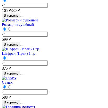
-
+
165 ₽
330 ₽
В корзину
Розмарин сушёный
-
+
599 ₽
В корзину
Шафран (Иран) 1 гр
-
+
375 ₽
В корзину
Сумах
-
+
588 ₽
В корзину