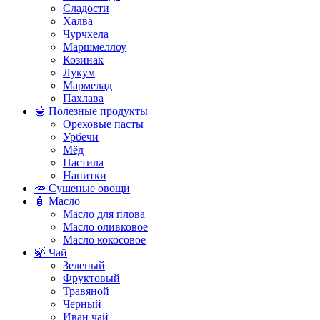
Сладости
Халва
Чурчхела
Маршмеллоу
Козинак
Лукум
Мармелад
Пахлава
🍯 Полезные продукты
Ореховые пасты
Урбечи
Мёд
Пастила
Напитки
🥕 Сушеные овощи
🧴 Масло
Масло для плова
Масло оливковое
Масло кокосовое
🍃 Чай
Зеленый
Фруктовый
Травяной
Черный
Иван чай