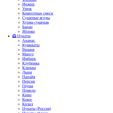
Инжир
Урюк
Компотные смеси
Сушеные ягоды
Хурма сушеная
Банан
Яблоко
🥝 Цукаты
Ананас
Кумкваты
Вишня
Манго
Имбирь
Клубника
Клюква
Дыня
Папайя
Персик
Груша
Помело
Киви
Кокос
Кизил
Цукаты (Россия)