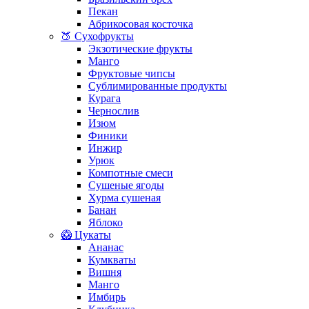
Пекан
Абрикосовая косточка
🍑 Сухофрукты
Экзотические фрукты
Манго
Фруктовые чипсы
Сублимированные продукты
Курага
Чернослив
Изюм
Финики
Инжир
Урюк
Компотные смеси
Сушеные ягоды
Хурма сушеная
Банан
Яблоко
🥝 Цукаты
Ананас
Кумкваты
Вишня
Манго
Имбирь