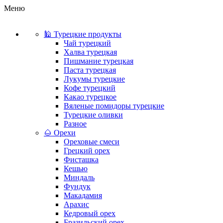
Меню
🕌 Турецкие продукты
Чай турецкий
Халва турецкая
Пишмание турецкая
Паста турецкая
Лукумы турецкие
Кофе турецкий
Какао турецкое
Вяленые помидоры турецкие
Турецкие оливки
Разное
🌰 Орехи
Ореховые смеси
Грецкий орех
Фисташка
Кешью
Миндаль
Фундук
Макадамия
Арахис
Кедровый орех
Бразильский орех