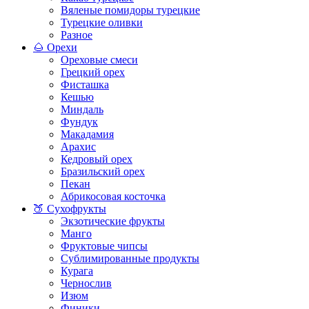
Вяленые помидоры турецкие
Турецкие оливки
Разное
🌰 Орехи
Ореховые смеси
Грецкий орех
Фисташка
Кешью
Миндаль
Фундук
Макадамия
Арахис
Кедровый орех
Бразильский орех
Пекан
Абрикосовая косточка
🍑 Сухофрукты
Экзотические фрукты
Манго
Фруктовые чипсы
Сублимированные продукты
Курага
Чернослив
Изюм
Финики