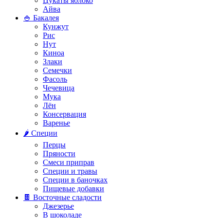
Цукаты яблоко
Айва
🍚 Бакалея
Кунжут
Рис
Нут
Киноа
Злаки
Семечки
Фасоль
Чечевица
Мука
Лён
Консервация
Варенье
🌶️ Специи
Перцы
Пряности
Смеси приправ
Специи и травы
Специи в баночках
Пищевые добавки
🍫 Восточные сладости
Джезерье
В шоколаде