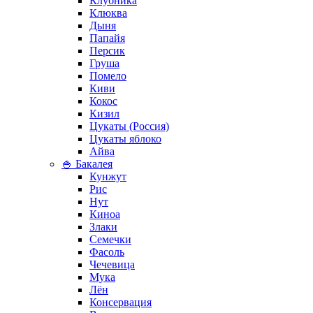
Клубника
Клюква
Дыня
Папайя
Персик
Груша
Помело
Киви
Кокос
Кизил
Цукаты (Россия)
Цукаты яблоко
Айва
🍚 Бакалея
Кунжут
Рис
Нут
Киноа
Злаки
Семечки
Фасоль
Чечевица
Мука
Лён
Консервация