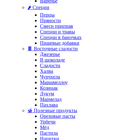
Варенье
🌶️ Специи
Перцы
Пряности
Смеси приправ
Специи и травы
Специи в баночках
Пищевые добавки
🍫 Восточные сладости
Джезерье
В шоколаде
Сладости
Халва
Чурчхела
Маршмеллоу
Козинак
Лукум
Мармелад
Пахлава
🍯 Полезные продукты
Ореховые пасты
Урбечи
Мёд
Пастила
Напитки