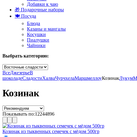
Добавки к чаю
🎁 Подарочные наборы
🍽️ Посуда
Блюда
Казаны и мангалы
Косушки
Пиалушки
Чайники
Выбрать категорию:
Все
Джезерье
В
шоколаде
Сладости
Халва
Чурчхела
Маршмеллоу
Козинак
Лукум
М
Козинак
Показывать по:
12
24
48
96
Козинак из тыквенных семечек с мёдом 500гр