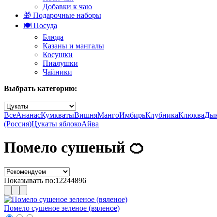
Добавки к чаю
🎁 Подарочные наборы
🍽️ Посуда
Блюда
Казаны и мангалы
Косушки
Пиалушки
Чайники
Выбрать категорию:
Все
Ананас
Кумкваты
Вишня
Манго
Имбирь
Клубника
Клюква
Ды
(Россия)
Цукаты яблоко
Айва
Помело сушеный 🍊
Показывать по:
12
24
48
96
Помело сушеное зеленое (вяленое)