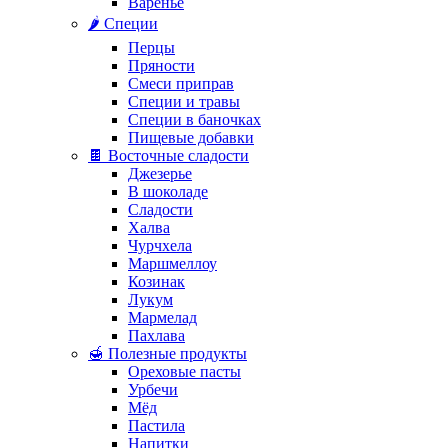
Варенье
🌶️ Специи
Перцы
Пряности
Смеси приправ
Специи и травы
Специи в баночках
Пищевые добавки
🍫 Восточные сладости
Джезерье
В шоколаде
Сладости
Халва
Чурчхела
Маршмеллоу
Козинак
Лукум
Мармелад
Пахлава
🍯 Полезные продукты
Ореховые пасты
Урбечи
Мёд
Пастила
Напитки