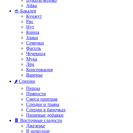
Цукаты яблоко
Айва
🍚 Бакалея
Кунжут
Рис
Нут
Киноа
Злаки
Семечки
Фасоль
Чечевица
Мука
Лён
Консервация
Варенье
🌶️ Специи
Перцы
Пряности
Смеси приправ
Специи и травы
Специи в баночках
Пищевые добавки
🍫 Восточные сладости
Джезерье
В шоколаде