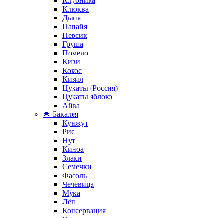
Клубника
Клюква
Дыня
Папайя
Персик
Груша
Помело
Киви
Кокос
Кизил
Цукаты (Россия)
Цукаты яблоко
Айва
🍚 Бакалея
Кунжут
Рис
Нут
Киноа
Злаки
Семечки
Фасоль
Чечевица
Мука
Лён
Консервация