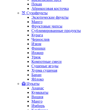
Пекан
Абрикосовая косточка
🍑 Сухофрукты
Экзотические фрукты
Манго
Фруктовые чипсы
Сублимированные продукты
Курага
Чернослив
Изюм
Финики
Инжир
Урюк
Компотные смеси
Сушеные ягоды
Хурма сушеная
Банан
Яблоко
🥝 Цукаты
Ананас
Кумкваты
Вишня
Манго
Имбирь