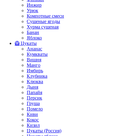
Инжир
Урюк
Компотные смеси
Сушеные ягоды
Хурма сушеная
Банан
Яблоко
🥝 Цукаты
Ананас
Кумкваты
Вишня
Манго
Имбирь
Клубника
Клюква
Дыня
Папайя
Персик
Груша
Помело
Киви
Кокос
Кизил
Цукаты (Россия)