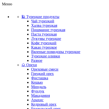
Меню
🕌 Турецкие продукты
Чай турецкий
Халва турецкая
Пишмание турецкая
Паста турецкая
Лукумы турецкие
Кофе турецкий
Какао турецкое
Вяленые помидоры турецкие
Турецкие оливки
Разное
🌰 Орехи
Ореховые смеси
Грецкий орех
Фисташка
Кешью
Миндаль
Фундук
Макадамия
Арахис
Кедровый орех
Бразильский орех