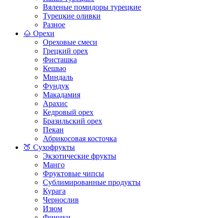
Вяленые помидоры турецкие
Турецкие оливки
Разное
🌰 Орехи
Ореховые смеси
Грецкий орех
Фисташка
Кешью
Миндаль
Фундук
Макадамия
Арахис
Кедровый орех
Бразильский орех
Пекан
Абрикосовая косточка
🍑 Сухофрукты
Экзотические фрукты
Манго
Фруктовые чипсы
Сублимированные продукты
Курага
Чернослив
Изюм
Финики