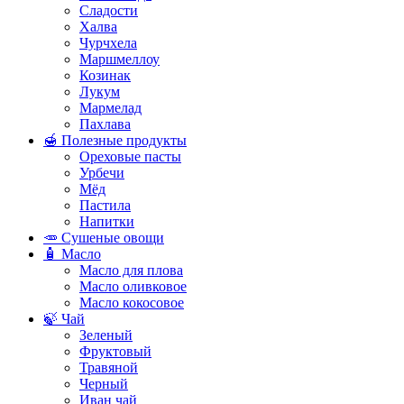
Сладости
Халва
Чурчхела
Маршмеллоу
Козинак
Лукум
Мармелад
Пахлава
🍯 Полезные продукты
Ореховые пасты
Урбечи
Мёд
Пастила
Напитки
🥕 Сушеные овощи
🧴 Масло
Масло для плова
Масло оливковое
Масло кокосовое
🍃 Чай
Зеленый
Фруктовый
Травяной
Черный
Иван чай