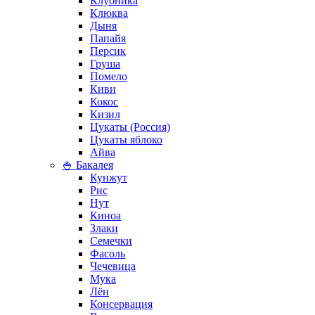
Клубника
Клюква
Дыня
Папайя
Персик
Груша
Помело
Киви
Кокос
Кизил
Цукаты (Россия)
Цукаты яблоко
Айва
🍚 Бакалея
Кунжут
Рис
Нут
Киноа
Злаки
Семечки
Фасоль
Чечевица
Мука
Лён
Консервация