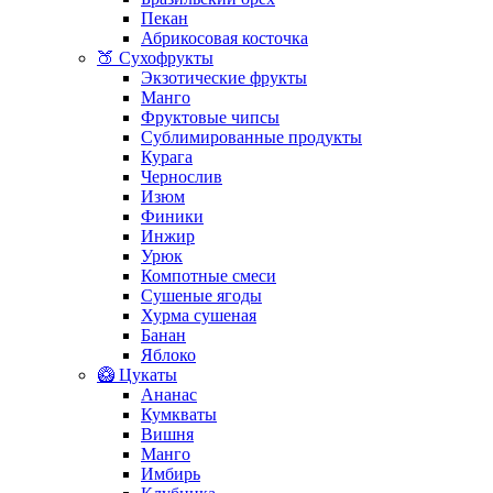
Пекан
Абрикосовая косточка
🍑 Сухофрукты
Экзотические фрукты
Манго
Фруктовые чипсы
Сублимированные продукты
Курага
Чернослив
Изюм
Финики
Инжир
Урюк
Компотные смеси
Сушеные ягоды
Хурма сушеная
Банан
Яблоко
🥝 Цукаты
Ананас
Кумкваты
Вишня
Манго
Имбирь