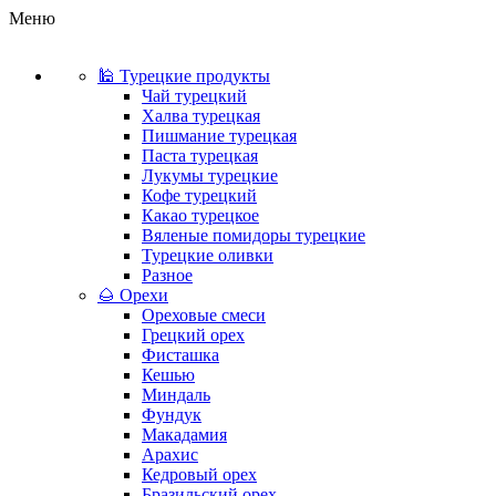
Меню
🕌 Турецкие продукты
Чай турецкий
Халва турецкая
Пишмание турецкая
Паста турецкая
Лукумы турецкие
Кофе турецкий
Какао турецкое
Вяленые помидоры турецкие
Турецкие оливки
Разное
🌰 Орехи
Ореховые смеси
Грецкий орех
Фисташка
Кешью
Миндаль
Фундук
Макадамия
Арахис
Кедровый орех
Бразильский орех