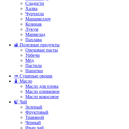
Сладости
Халва
Чурчхела
Маршмеллоу
Козинак
Лукум
Мармелад
Пахлава
🍯 Полезные продукты
Ореховые пасты
Урбечи
Мёд
Пастила
Напитки
🥕 Сушеные овощи
🧴 Масло
Масло для плова
Масло оливковое
Масло кокосовое
🍃 Чай
Зеленый
Фруктовый
Травяной
Черный
Иван чай