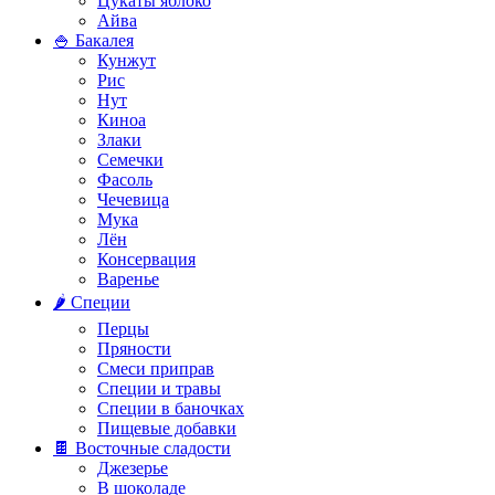
Цукаты яблоко
Айва
🍚 Бакалея
Кунжут
Рис
Нут
Киноа
Злаки
Семечки
Фасоль
Чечевица
Мука
Лён
Консервация
Варенье
🌶️ Специи
Перцы
Пряности
Смеси приправ
Специи и травы
Специи в баночках
Пищевые добавки
🍫 Восточные сладости
Джезерье
В шоколаде