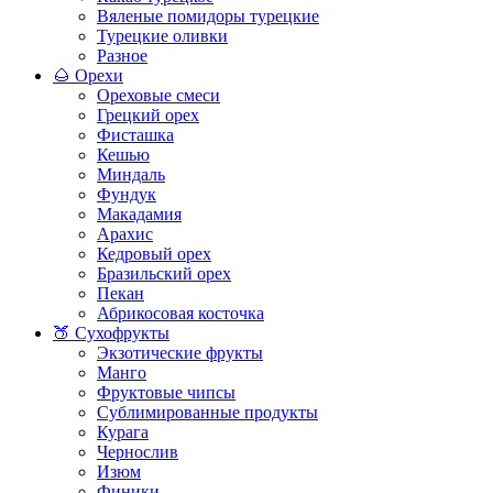
Вяленые помидоры турецкие
Турецкие оливки
Разное
🌰 Орехи
Ореховые смеси
Грецкий орех
Фисташка
Кешью
Миндаль
Фундук
Макадамия
Арахис
Кедровый орех
Бразильский орех
Пекан
Абрикосовая косточка
🍑 Сухофрукты
Экзотические фрукты
Манго
Фруктовые чипсы
Сублимированные продукты
Курага
Чернослив
Изюм
Финики