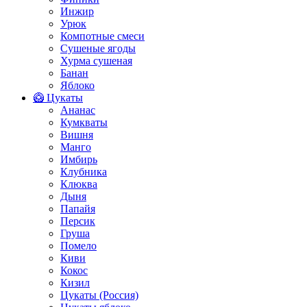
Инжир
Урюк
Компотные смеси
Сушеные ягоды
Хурма сушеная
Банан
Яблоко
🥝 Цукаты
Ананас
Кумкваты
Вишня
Манго
Имбирь
Клубника
Клюква
Дыня
Папайя
Персик
Груша
Помело
Киви
Кокос
Кизил
Цукаты (Россия)