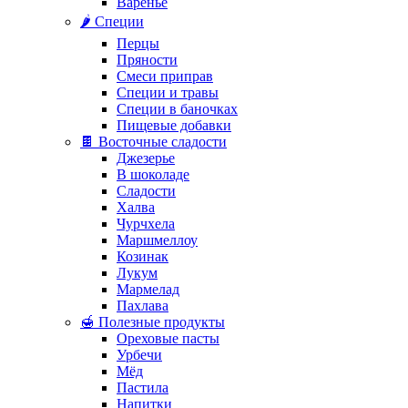
Варенье
🌶️ Специи
Перцы
Пряности
Смеси приправ
Специи и травы
Специи в баночках
Пищевые добавки
🍫 Восточные сладости
Джезерье
В шоколаде
Сладости
Халва
Чурчхела
Маршмеллоу
Козинак
Лукум
Мармелад
Пахлава
🍯 Полезные продукты
Ореховые пасты
Урбечи
Мёд
Пастила
Напитки