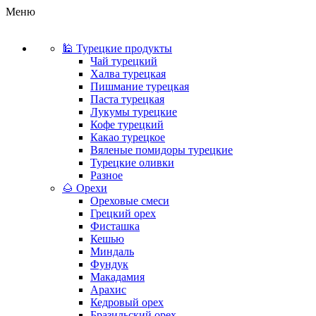
Меню
🕌 Турецкие продукты
Чай турецкий
Халва турецкая
Пишмание турецкая
Паста турецкая
Лукумы турецкие
Кофе турецкий
Какао турецкое
Вяленые помидоры турецкие
Турецкие оливки
Разное
🌰 Орехи
Ореховые смеси
Грецкий орех
Фисташка
Кешью
Миндаль
Фундук
Макадамия
Арахис
Кедровый орех
Бразильский орех