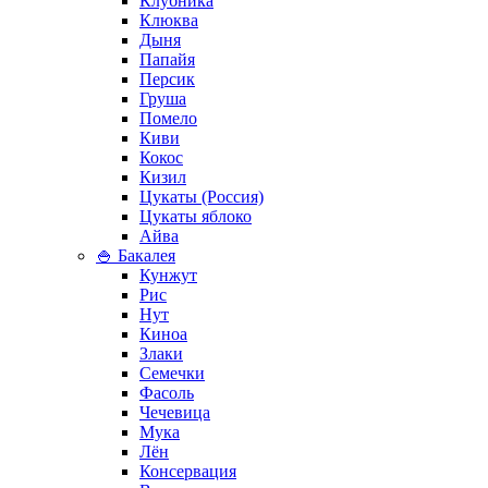
Клубника
Клюква
Дыня
Папайя
Персик
Груша
Помело
Киви
Кокос
Кизил
Цукаты (Россия)
Цукаты яблоко
Айва
🍚 Бакалея
Кунжут
Рис
Нут
Киноа
Злаки
Семечки
Фасоль
Чечевица
Мука
Лён
Консервация