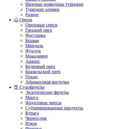
Вяленые помидоры турецкие
Турецкие оливки
Разное
🌰 Орехи
Ореховые смеси
Грецкий орех
Фисташка
Кешью
Миндаль
Фундук
Макадамия
Арахис
Кедровый орех
Бразильский орех
Пекан
Абрикосовая косточка
🍑 Сухофрукты
Экзотические фрукты
Манго
Фруктовые чипсы
Сублимированные продукты
Курага
Чернослив
Изюм
Финики