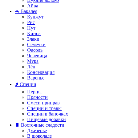
Цукаты яблоко
Айва
🍚 Бакалея
Кунжут
Рис
Нут
Киноа
Злаки
Семечки
Фасоль
Чечевица
Мука
Лён
Консервация
Варенье
🌶️ Специи
Перцы
Пряности
Смеси приправ
Специи и травы
Специи в баночках
Пищевые добавки
🍫 Восточные сладости
Джезерье
В шоколаде