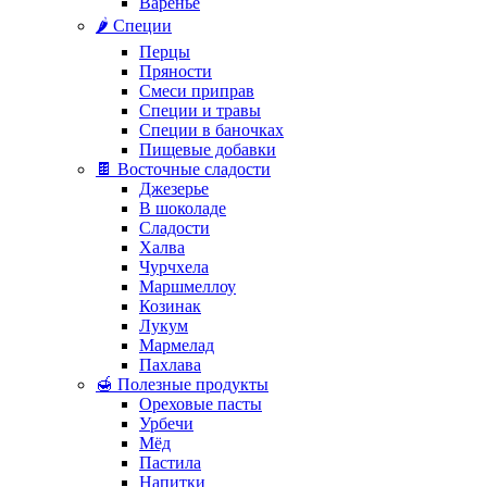
Варенье
🌶️ Специи
Перцы
Пряности
Смеси приправ
Специи и травы
Специи в баночках
Пищевые добавки
🍫 Восточные сладости
Джезерье
В шоколаде
Сладости
Халва
Чурчхела
Маршмеллоу
Козинак
Лукум
Мармелад
Пахлава
🍯 Полезные продукты
Ореховые пасты
Урбечи
Мёд
Пастила
Напитки