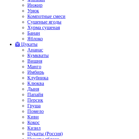
Инжир
Урюк
Компотные смеси
Сушеные ягоды
Хурма сушеная
Банан
Яблоко
🥝 Цукаты
Ананас
Кумкваты
Вишня
Манго
Имбирь
Клубника
Клюква
Дыня
Папайя
Персик
Груша
Помело
Киви
Кокос
Кизил
Цукаты (Россия)