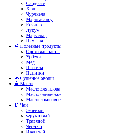
Сладости
Халва
Чурчхела
Маршмеллоу
Козинак
Лукум
Мармелад
Пахлава
🍯 Полезные продукты
Ореховые пасты
Урбечи
Мёд
Пастила
Напитки
🥕 Сушеные овощи
🧴 Масло
Масло для плова
Масло оливковое
Масло кокосовое
🍃 Чай
Зеленый
Фруктовый
Травяной
Черный
Иван чай