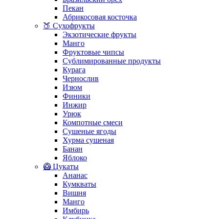
Пекан
Абрикосовая косточка
🍑 Сухофрукты
Экзотические фрукты
Манго
Фруктовые чипсы
Сублимированные продукты
Курага
Чернослив
Изюм
Финики
Инжир
Урюк
Компотные смеси
Сушеные ягоды
Хурма сушеная
Банан
Яблоко
🥝 Цукаты
Ананас
Кумкваты
Вишня
Манго
Имбирь